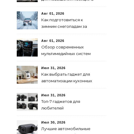
поиске
Авг 01, 2026
Как подготовиться к
зимним снегопадам за
рулем: советы и
рекомендации
Авг 01, 2026
Обзор современных
мультимедийных систем
для авто: выбор и
преимущества
Июл 31, 2026
Как выбрать гаджет для
автоматизации кухонных
процессов: советы и
рекомендации
Июл 31, 2026
Топ-7 гаджетов для
любителей
фотографировать в 2024
году
Июл 30, 2026
Лучшие автомобильные