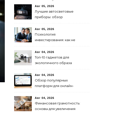
Авг 05, 2026
Лучшие автосветовые
приборы: обзор
современных решений для
безопасной езды
Авг 05, 2026
Психология
инвестирования: как не
паниковать при падениях
рынка
Авг 04, 2026
Топ-10 гаджетов для
экологичного образа
жизни в 2024 году
Авг 04, 2026
Обзор популярных
платформ для онлайн-
инвестиций в 2024 году
Авг 04, 2026
Финансовая грамотность:
основы для увеличения