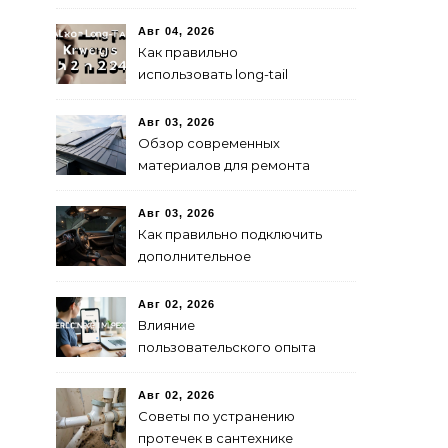
капитала
Авг 04, 2026
Как правильно
использовать long-tail
ключевые слова в 2024
году для продвижения
Авг 03, 2026
сайта
Обзор современных
материалов для ремонта
кровли
Авг 03, 2026
Как правильно подключить
дополнительное
освещение в авто:
пошаговая инструкция
Авг 02, 2026
Влияние
пользовательского опыта
на SEO: последние
исследования
Авг 02, 2026
Советы по устранению
протечек в сантехнике