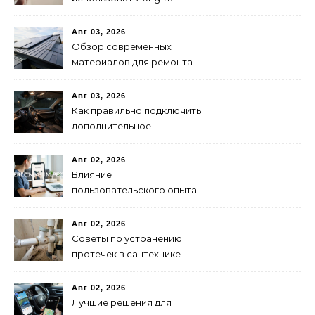
ключевые слова в 2024
году для продвижения
Авг 03, 2026
сайта
Обзор современных
материалов для ремонта
кровли
Авг 03, 2026
Как правильно подключить
дополнительное
освещение в авто:
пошаговая инструкция
Авг 02, 2026
Влияние
пользовательского опыта
на SEO: последние
исследования
Авг 02, 2026
Советы по устранению
протечек в сантехнике
Авг 02, 2026
Лучшие решения для