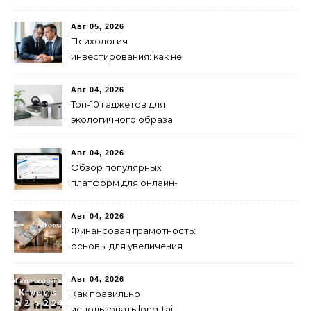
современных решений для
безопасной езды
Авг 05, 2026
Психология
инвестирования: как не
паниковать при падениях
рынка
Авг 04, 2026
Топ-10 гаджетов для
экологичного образа
жизни в 2024 году
Авг 04, 2026
Обзор популярных
платформ для онлайн-
инвестиций в 2024 году
Авг 04, 2026
Финансовая грамотность:
основы для увеличения
капитала
Авг 04, 2026
Как правильно
использовать long-tail