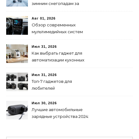
зимним снегопадам за
рулем: советы и
рекомендации
Авг 01, 2026
Обзор современных
мультимедийных систем
для авто: выбор и
преимущества
Июл 31, 2026
Как выбрать гаджет для
автоматизации кухонных
процессов: советы и
рекомендации
Июл 31, 2026
Топ-7 гаджетов для
любителей
фотографировать в 2024
году
Июл 30, 2026
Лучшие автомобильные
зарядные устройства 2024:
обзор топ-выборов