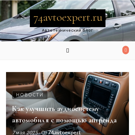
Перейти к содержимому
74avtoexpert.ru
Автотехнический блог
НОВОСТИ
Как улучшить аудиосистему
автомобиля с помощью апгрейда
74avtoexpert
7 мая 2025
- От