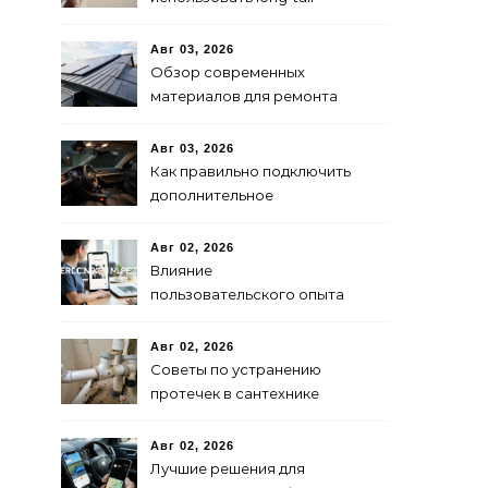
ключевые слова в 2024
году для продвижения
Авг 03, 2026
сайта
Обзор современных
материалов для ремонта
кровли
Авг 03, 2026
Как правильно подключить
дополнительное
освещение в авто:
пошаговая инструкция
Авг 02, 2026
Влияние
пользовательского опыта
на SEO: последние
исследования
Авг 02, 2026
Советы по устранению
протечек в сантехнике
Авг 02, 2026
Лучшие решения для