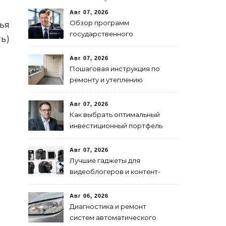
Авг 07, 2026
Обзор программ
ья
государственного
ь)
финансирования и
поддержки бизнеса в
Авг 07, 2026
России
Пошаговая инструкция по
ремонту и утеплению
балконов своими руками
Авг 07, 2026
Как выбрать оптимальный
инвестиционный портфель
для успеха
Авг 07, 2026
Лучшие гаджеты для
видеоблогеров и контент-
мейкеров в 2024 году
Авг 06, 2026
Диагностика и ремонт
систем автоматического