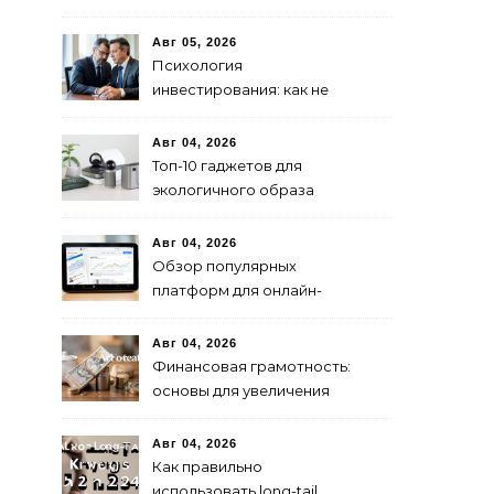
современных решений для
безопасной езды
Авг 05, 2026
Психология
инвестирования: как не
паниковать при падениях
рынка
Авг 04, 2026
Топ-10 гаджетов для
экологичного образа
жизни в 2024 году
Авг 04, 2026
Обзор популярных
платформ для онлайн-
инвестиций в 2024 году
Авг 04, 2026
Финансовая грамотность:
основы для увеличения
капитала
Авг 04, 2026
Как правильно
использовать long-tail