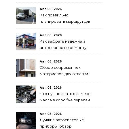
переключения фар:
советы и рекомендации
Авг 06, 2026
Как правильно
планировать маршрут для
быстрой доставки: советы
и методы
Авг 06, 2026
Как выбрать надежный
автосервис по ремонту
запчастей: советы и
рекомендации
Авг 06, 2026
Обзор современных
материалов для отделки
фасадов: выбор лучшего
решения
Авг 06, 2026
Что нужно знать о замене
масла в коробке передач
Авг 05, 2026
Лучшие автосветовые
приборы: обзор