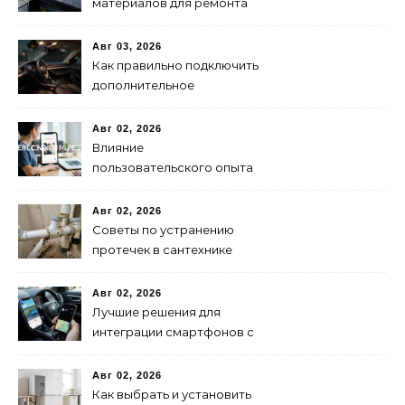
материалов для ремонта
кровли
Авг 03, 2026
Как правильно подключить
дополнительное
освещение в авто:
пошаговая инструкция
Авг 02, 2026
Влияние
пользовательского опыта
на SEO: последние
исследования
Авг 02, 2026
Советы по устранению
протечек в сантехнике
Авг 02, 2026
Лучшие решения для
интеграции смартфонов с
автоэлектроникой 2024
Авг 02, 2026
Как выбрать и установить