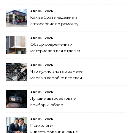
быстрой доставки: советы
и методы
Авг 06, 2026
Как выбрать надежный
автосервис по ремонту
запчастей: советы и
рекомендации
Авг 06, 2026
Обзор современных
материалов для отделки
фасадов: выбор лучшего
решения
Авг 06, 2026
Что нужно знать о замене
масла в коробке передач
Авг 05, 2026
Лучшие автосветовые
приборы: обзор
современных решений для
безопасной езды
Авг 05, 2026
Психология
инвестирования: как не