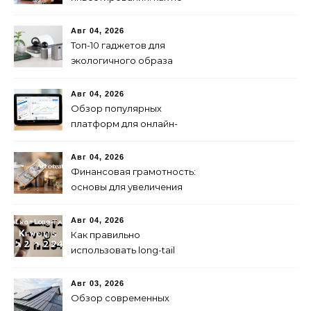
паниковать при падениях
рынка
Авг 04, 2026
Топ-10 гаджетов для
экологичного образа
жизни в 2024 году
Авг 04, 2026
Обзор популярных
платформ для онлайн-
инвестиций в 2024 году
Авг 04, 2026
Финансовая грамотность:
основы для увеличения
капитала
Авг 04, 2026
Как правильно
использовать long-tail
ключевые слова в 2024
году для продвижения
Авг 03, 2026
сайта
Обзор современных