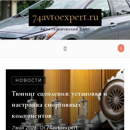
Перейти к содержимому
74avtoexpert.ru
Автотехнический блог
НОВОСТИ
Тюнинг сцепления: установка и
настройка спортивных
компонентов
74avtoexpert
7 мая 2025
- От