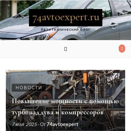
Перейти к содержимому
74avtoexpert.ru
Автотехнический блог
НОВОСТИ
Повышение мощности с помощью
турбонаддува и компрессоров
74avtoexpert
7 мая 2025
- От