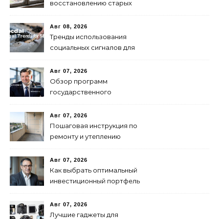
восстановлению старых
деревянных окон
Авг 08, 2026
Тренды использования
социальных сигналов для
SEO в 2024 году
Авг 07, 2026
Обзор программ
государственного
финансирования и
поддержки бизнеса в
Авг 07, 2026
России
Пошаговая инструкция по
ремонту и утеплению
балконов своими руками
Авг 07, 2026
Как выбрать оптимальный
инвестиционный портфель
для успеха
Авг 07, 2026
Лучшие гаджеты для