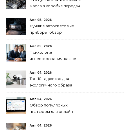
масла в коробке передач
Авг 05, 2026
Лучшие автосветовые
приборы: обзор
современных решений для
безопасной езды
Авг 05, 2026
Психология
инвестирования: как не
паниковать при падениях
рынка
Авг 04, 2026
Топ-10 гаджетов для
экологичного образа
жизни в 2024 году
Авг 04, 2026
Обзор популярных
платформ для онлайн-
инвестиций в 2024 году
Авг 04, 2026