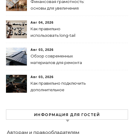
Финансовая грамотность:
основы для увеличения
капитала
Авг 04, 2026
Как правильно
использовать long-tail
ключевые слова в 2024
году для продвижения
Авг 03, 2026
сайта
Обзор современных
материалов для ремонта
кровли
Авг 03, 2026
Как правильно подключить
дополнительное
освещение в авто:
пошаговая инструкция
ИНФОРМАЦИЯ ДЛЯ ГОСТЕЙ
Авторам и правообладателям