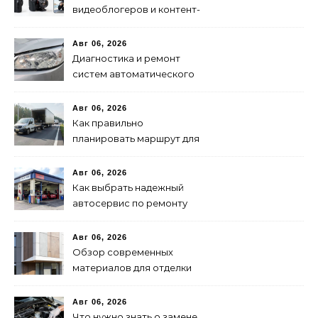
видеоблогеров и контент-
мейкеров в 2024 году
Авг 06, 2026
Диагностика и ремонт
систем автоматического
переключения фар:
советы и рекомендации
Авг 06, 2026
Как правильно
планировать маршрут для
быстрой доставки: советы
и методы
Авг 06, 2026
Как выбрать надежный
автосервис по ремонту
запчастей: советы и
рекомендации
Авг 06, 2026
Обзор современных
материалов для отделки
фасадов: выбор лучшего
решения
Авг 06, 2026
Что нужно знать о замене