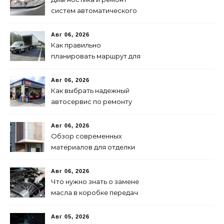
систем автоматического
переключения фар:
советы и рекомендации
Авг 06, 2026
Как правильно
планировать маршрут для
быстрой доставки: советы
и методы
Авг 06, 2026
Как выбрать надежный
автосервис по ремонту
запчастей: советы и
рекомендации
Авг 06, 2026
Обзор современных
материалов для отделки
фасадов: выбор лучшего
решения
Авг 06, 2026
Что нужно знать о замене
масла в коробке передач
Авг 05, 2026