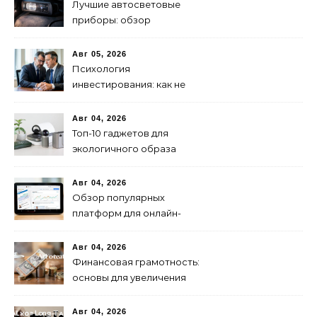
Лучшие автосветовые
приборы: обзор
современных решений для
безопасной езды
Авг 05, 2026
Психология
инвестирования: как не
паниковать при падениях
рынка
Авг 04, 2026
Топ-10 гаджетов для
экологичного образа
жизни в 2024 году
Авг 04, 2026
Обзор популярных
платформ для онлайн-
инвестиций в 2024 году
Авг 04, 2026
Финансовая грамотность:
основы для увеличения
капитала
Авг 04, 2026