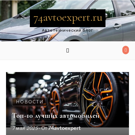
Перейти к содержимому
74avtoexpert.ru
Автотехнический блог
НОВОСТИ
Топ-10 лучших автомобилей
74avtoexpert
7 мая 2025
- От