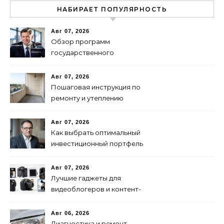
НАБИРАЕТ ПОПУЛЯРНОСТЬ
Авг 07, 2026
Обзор программ
государственного
финансирования и
поддержки бизнеса в
Авг 07, 2026
России
Пошаговая инструкция по
ремонту и утеплению
балконов своими руками
Авг 07, 2026
Как выбрать оптимальный
инвестиционный портфель
для успеха
Авг 07, 2026
Лучшие гаджеты для
видеоблогеров и контент-
мейкеров в 2024 году
Авг 06, 2026
Диагностика и ремонт