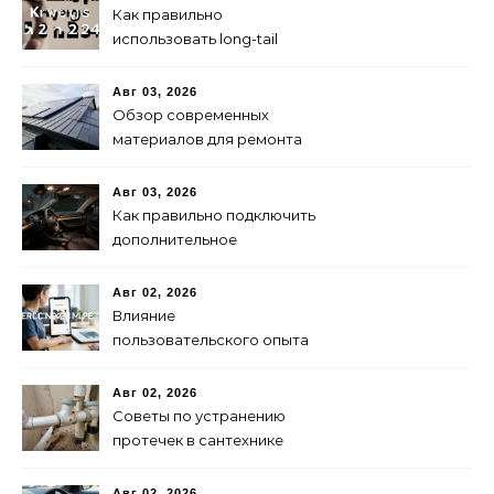
Как правильно
использовать long-tail
ключевые слова в 2024
году для продвижения
Авг 03, 2026
сайта
Обзор современных
материалов для ремонта
кровли
Авг 03, 2026
Как правильно подключить
дополнительное
освещение в авто:
пошаговая инструкция
Авг 02, 2026
Влияние
пользовательского опыта
на SEO: последние
исследования
Авг 02, 2026
Советы по устранению
протечек в сантехнике
Авг 02, 2026