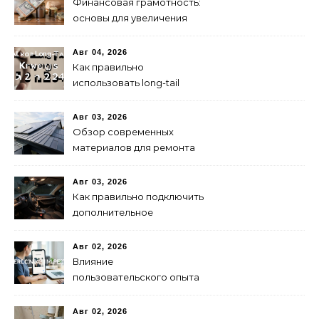
Финансовая грамотность:
основы для увеличения
капитала
Авг 04, 2026
Как правильно
использовать long-tail
ключевые слова в 2024
году для продвижения
Авг 03, 2026
сайта
Обзор современных
материалов для ремонта
кровли
Авг 03, 2026
Как правильно подключить
дополнительное
освещение в авто:
пошаговая инструкция
Авг 02, 2026
Влияние
пользовательского опыта
на SEO: последние
исследования
Авг 02, 2026