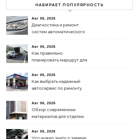
НАБИРАЕТ ПОПУЛЯРНОСТЬ
Авг 06, 2026
Диагностика и ремонт
систем автоматического
переключения фар:
советы и рекомендации
Авг 06, 2026
Как правильно
планировать маршрут для
быстрой доставки: советы
и методы
Авг 06, 2026
Как выбрать надежный
автосервис по ремонту
запчастей: советы и
рекомендации
Авг 06, 2026
Обзор современных
материалов для отделки
фасадов: выбор лучшего
решения
Авг 06, 2026
Что нужно знать о замене