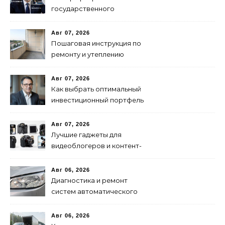
государственного
финансирования и
поддержки бизнеса в
Авг 07, 2026
России
Пошаговая инструкция по
ремонту и утеплению
балконов своими руками
Авг 07, 2026
Как выбрать оптимальный
инвестиционный портфель
для успеха
Авг 07, 2026
Лучшие гаджеты для
видеоблогеров и контент-
мейкеров в 2024 году
Авг 06, 2026
Диагностика и ремонт
систем автоматического
переключения фар:
советы и рекомендации
Авг 06, 2026