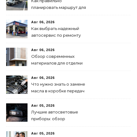
Как правильно
планировать маршрут для
быстрой доставки: советы
и методы
Авг 06, 2026
Как выбрать надежный
автосервис по ремонту
запчастей: советы и
рекомендации
Авг 06, 2026
Обзор современных
материалов для отделки
фасадов: выбор лучшего
решения
Авг 06, 2026
Что нужно знать о замене
масла в коробке передач
Авг 05, 2026
Лучшие автосветовые
приборы: обзор
современных решений для
безопасной езды
Авг 05, 2026