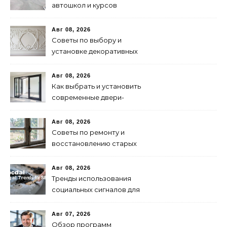
автошкол и курсов
водителей
Авг 08, 2026
Советы по выбору и
установке декоративных
панелей для интерьера
Авг 08, 2026
Как выбрать и установить
современные двери-
гармошки: советы и
рекомендации
Авг 08, 2026
Советы по ремонту и
восстановлению старых
деревянных окон
Авг 08, 2026
Тренды использования
социальных сигналов для
SEO в 2024 году
Авг 07, 2026
Обзор программ