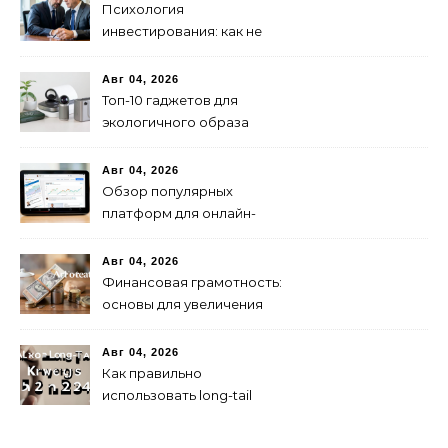
Психология
инвестирования: как не
паниковать при падениях
рынка
Авг 04, 2026
Топ-10 гаджетов для
экологичного образа
жизни в 2024 году
Авг 04, 2026
Обзор популярных
платформ для онлайн-
инвестиций в 2024 году
Авг 04, 2026
Финансовая грамотность:
основы для увеличения
капитала
Авг 04, 2026
Как правильно
использовать long-tail
ключевые слова в 2024
году для продвижения