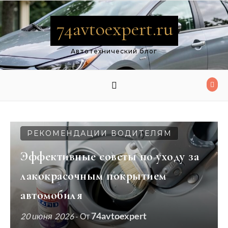
Перейти к содержимому
74avtoexpert.ru
Автотехнический блог
РЕКОМЕНДАЦИИ ВОДИТЕЛЯМ
Эффективные советы по уходу за
лакокрасочным покрытием
автомобиля
74avtoexpert
20 июня 2026
- От