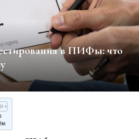
естирования в ПИФы: что
ру
ы
Фы