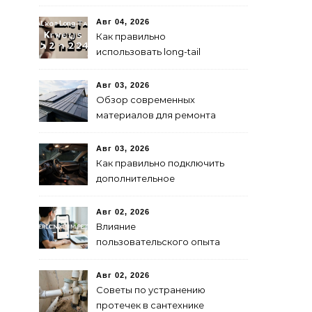
капитала
Авг 04, 2026
Как правильно
использовать long-tail
ключевые слова в 2024
году для продвижения
Авг 03, 2026
сайта
Обзор современных
материалов для ремонта
кровли
Авг 03, 2026
Как правильно подключить
дополнительное
освещение в авто:
пошаговая инструкция
Авг 02, 2026
Влияние
пользовательского опыта
на SEO: последние
исследования
Авг 02, 2026
Советы по устранению
протечек в сантехнике