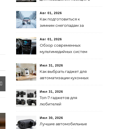
поиске
Авг 01, 2026
Как подготовиться к
зимним снегопадам за
рулем: советы и
рекомендации
Авг 01, 2026
Обзор современных
мультимедийных систем
для авто: выбор и
преимущества
Июл 31, 2026
Как выбрать гаджет для
автоматизации кухонных
процессов: советы и
рекомендации
Июл 31, 2026
Топ-7 гаджетов для
любителей
фотографировать в 2024
году
Июл 30, 2026
Лучшие автомобильные