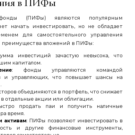
ания в ПИФы
фонды (ПИФы) являются популярным
чет начать инвестировать, но не обладает
менем для самостоятельного управления
е преимущества вложений в ПИФы:
умма инвестиций зачастую невысока, что
ьшим капиталом.
ение
: фонды управляются командой
в и управляющих, что повышает шансы на
.
есторов объединяются в портфель, что снижает
 в отдельные акции или облигации.
быстро продать паи и получить наличные
ра время.
и активам
: ПИФы позволяют инвестировать в
мость и другие финансовые инструменты,