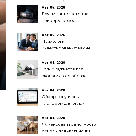
Авг 05, 2026
Лучшие автосветовые
приборы: обзор
современных решений для
безопасной езды
Авг 05, 2026
Психология
инвестирования: как не
паниковать при падениях
рынка
Авг 04, 2026
Топ-10 гаджетов для
экологичного образа
жизни в 2024 году
Авг 04, 2026
Обзор популярных
платформ для онлайн-
инвестиций в 2024 году
Авг 04, 2026
Финансовая грамотность:
основы для увеличения