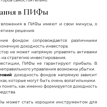
торов самостоятельно.
вания в ПИФы
 вложения в ПИФы имеют и свои минусы, о
нятием решения:
ение фондом сопровождается различными
конечную доходность инвестора.
естор не может напрямую управлять активами
ь на стратегию инвестирования.
вестиции, ПИФы не гарантируют прибыль. В
 неправильного управления возможны убытки.
ловий
: доходность фондов напрямую зависит
ках, которые могут быть очень волатильными.
но понять, как именно формируется доходность
редства.
Фы может стать хорошим инструментом для