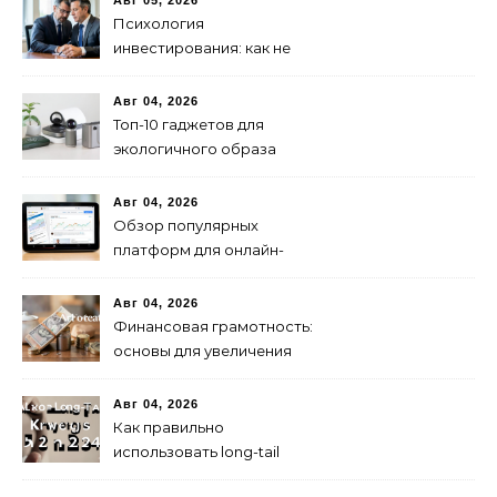
Авг 05, 2026
Психология
инвестирования: как не
паниковать при падениях
рынка
Авг 04, 2026
Топ-10 гаджетов для
экологичного образа
жизни в 2024 году
Авг 04, 2026
Обзор популярных
платформ для онлайн-
инвестиций в 2024 году
Авг 04, 2026
Финансовая грамотность:
основы для увеличения
капитала
Авг 04, 2026
Как правильно
использовать long-tail
ключевые слова в 2024