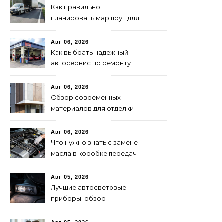
Как правильно
планировать маршрут для
быстрой доставки: советы
и методы
Авг 06, 2026
Как выбрать надежный
автосервис по ремонту
запчастей: советы и
рекомендации
Авг 06, 2026
Обзор современных
материалов для отделки
фасадов: выбор лучшего
решения
Авг 06, 2026
Что нужно знать о замене
масла в коробке передач
Авг 05, 2026
Лучшие автосветовые
приборы: обзор
современных решений для
безопасной езды