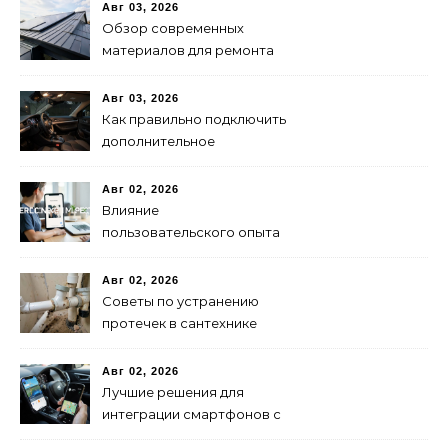
году для продвижения
Авг 03, 2026
сайта
Обзор современных
материалов для ремонта
кровли
Авг 03, 2026
Как правильно подключить
дополнительное
освещение в авто:
пошаговая инструкция
Авг 02, 2026
Влияние
пользовательского опыта
на SEO: последние
исследования
Авг 02, 2026
Советы по устранению
протечек в сантехнике
Авг 02, 2026
Лучшие решения для
интеграции смартфонов с
автоэлектроникой 2024