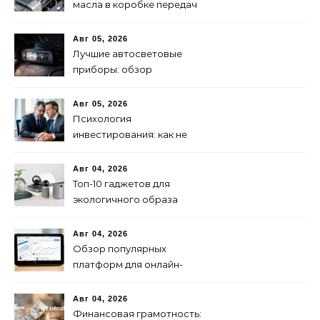
масла в коробке передач
Авг 05, 2026
Лучшие автосветовые
приборы: обзор
современных решений для
безопасной езды
Авг 05, 2026
Психология
инвестирования: как не
паниковать при падениях
рынка
Авг 04, 2026
Топ-10 гаджетов для
экологичного образа
жизни в 2024 году
Авг 04, 2026
Обзор популярных
платформ для онлайн-
инвестиций в 2024 году
Авг 04, 2026
Финансовая грамотность: