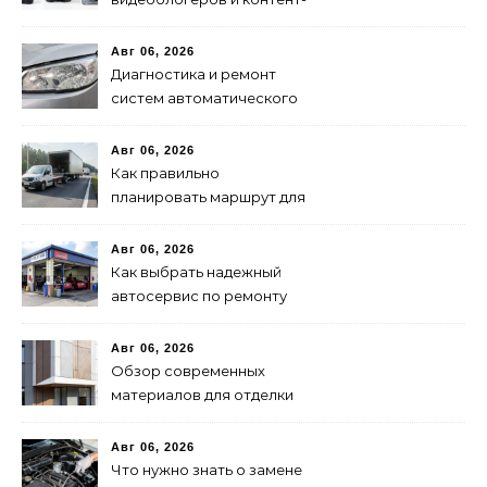
мейкеров в 2024 году
Авг 06, 2026
Диагностика и ремонт
систем автоматического
переключения фар:
советы и рекомендации
Авг 06, 2026
Как правильно
планировать маршрут для
быстрой доставки: советы
и методы
Авг 06, 2026
Как выбрать надежный
автосервис по ремонту
запчастей: советы и
рекомендации
Авг 06, 2026
Обзор современных
материалов для отделки
фасадов: выбор лучшего
решения
Авг 06, 2026
Что нужно знать о замене