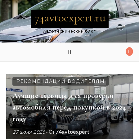
Перейти к содержимому
74avtoexpert.ru
Автотехнический блог
РЕКОМЕНДАЦИИ ВОДИТЕЛЯМ
Лучшие сервисы для проверки
автомобиля перед покупкой в 2024
году
74avtoexpert
27 июня 2026
- От