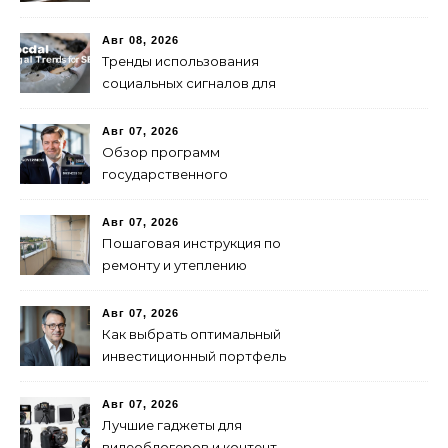
деревянных окон
Авг 08, 2026
Тренды использования
социальных сигналов для
SEO в 2024 году
Авг 07, 2026
Обзор программ
государственного
финансирования и
поддержки бизнеса в
Авг 07, 2026
России
Пошаговая инструкция по
ремонту и утеплению
балконов своими руками
Авг 07, 2026
Как выбрать оптимальный
инвестиционный портфель
для успеха
Авг 07, 2026
Лучшие гаджеты для
видеоблогеров и контент-