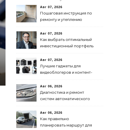
Авг 07, 2026
Пошаговая инструкция по
ремонту и утеплению
балконов своими руками
Авг 07, 2026
Как выбрать оптимальный
инвестиционный портфель
для успеха
Авг 07, 2026
Лучшие гаджеты для
видеоблогеров и контент-
мейкеров в 2024 году
Авг 06, 2026
Диагностика и ремонт
систем автоматического
переключения фар:
советы и рекомендации
Авг 06, 2026
Как правильно
планировать маршрут для