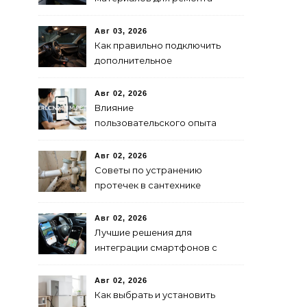
кровли
Авг 03, 2026
Как правильно подключить
дополнительное
освещение в авто:
пошаговая инструкция
Авг 02, 2026
Влияние
пользовательского опыта
на SEO: последние
исследования
Авг 02, 2026
Советы по устранению
протечек в сантехнике
Авг 02, 2026
Лучшие решения для
интеграции смартфонов с
автоэлектроникой 2024
Авг 02, 2026
Как выбрать и установить