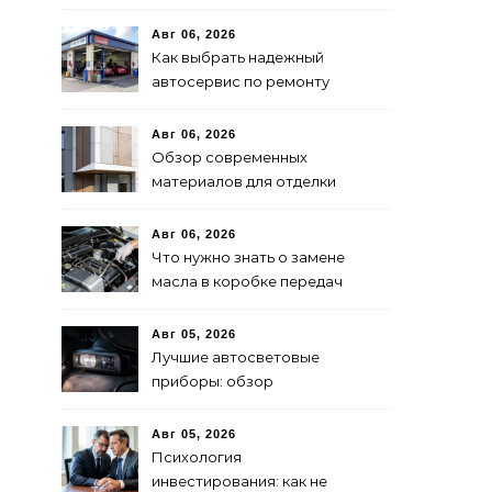
быстрой доставки: советы
и методы
Авг 06, 2026
Как выбрать надежный
автосервис по ремонту
запчастей: советы и
рекомендации
Авг 06, 2026
Обзор современных
материалов для отделки
фасадов: выбор лучшего
решения
Авг 06, 2026
Что нужно знать о замене
масла в коробке передач
Авг 05, 2026
Лучшие автосветовые
приборы: обзор
современных решений для
безопасной езды
Авг 05, 2026
Психология
инвестирования: как не