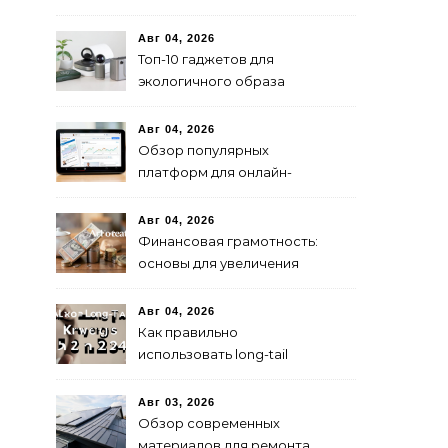
паниковать при падениях
рынка
Авг 04, 2026
Топ-10 гаджетов для
экологичного образа
жизни в 2024 году
Авг 04, 2026
Обзор популярных
платформ для онлайн-
инвестиций в 2024 году
Авг 04, 2026
Финансовая грамотность:
основы для увеличения
капитала
Авг 04, 2026
Как правильно
использовать long-tail
ключевые слова в 2024
году для продвижения
Авг 03, 2026
сайта
Обзор современных
материалов для ремонта