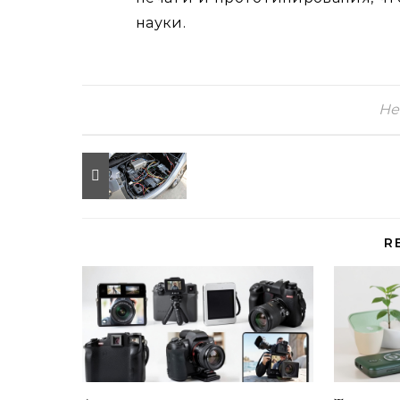
науки.
Не
R