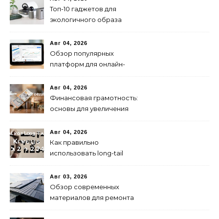
Топ-10 гаджетов для
экологичного образа
жизни в 2024 году
Авг 04, 2026
Обзор популярных
платформ для онлайн-
инвестиций в 2024 году
Авг 04, 2026
Финансовая грамотность:
основы для увеличения
капитала
Авг 04, 2026
Как правильно
использовать long-tail
ключевые слова в 2024
году для продвижения
Авг 03, 2026
сайта
Обзор современных
материалов для ремонта
кровли