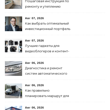
России
Пошаговая инструкция по
ремонту и утеплению
балконов своими руками
Авг 07, 2026
Как выбрать оптимальный
инвестиционный портфель
для успеха
Авг 07, 2026
Лучшие гаджеты для
видеоблогеров и контент-
мейкеров в 2024 году
Авг 06, 2026
Диагностика и ремонт
систем автоматического
переключения фар:
советы и рекомендации
Авг 06, 2026
Как правильно
планировать маршрут для
быстрой доставки: советы
и методы
Авг 06, 2026