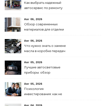
Как выбрать надежный
автосервис по ремонту
запчастей: советы и
рекомендации
Авг 06, 2026
Обзор современных
материалов для отделки
фасадов: выбор лучшего
решения
Авг 06, 2026
Что нужно знать о замене
масла в коробке передач
Авг 05, 2026
Лучшие автосветовые
приборы: обзор
современных решений для
безопасной езды
Авг 05, 2026
Психология
инвестирования: как не
паниковать при падениях
рынка
Авг 04, 2026