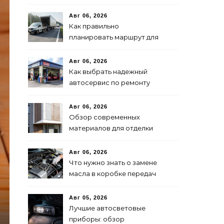
переключения фар:
советы и рекомендации
Авг 06, 2026
Как правильно
планировать маршрут для
быстрой доставки: советы
и методы
Авг 06, 2026
Как выбрать надежный
автосервис по ремонту
запчастей: советы и
рекомендации
Авг 06, 2026
Обзор современных
материалов для отделки
фасадов: выбор лучшего
решения
Авг 06, 2026
Что нужно знать о замене
масла в коробке передач
Авг 05, 2026
Лучшие автосветовые
приборы: обзор