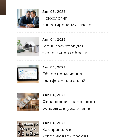
современных решений для
безопасной езды
Авг 05, 2026
Психология
инвестирования: как не
паниковать при падениях
рынка
Авг 04, 2026
Топ-10 гаджетов для
экологичного образа
жизни в 2024 году
Авг 04, 2026
Обзор популярных
платформ для онлайн-
инвестиций в 2024 году
Авг 04, 2026
Финансовая грамотность:
основы для увеличения
капитала
Авг 04, 2026
Как правильно
использовать long-tail