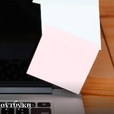
оутбуки