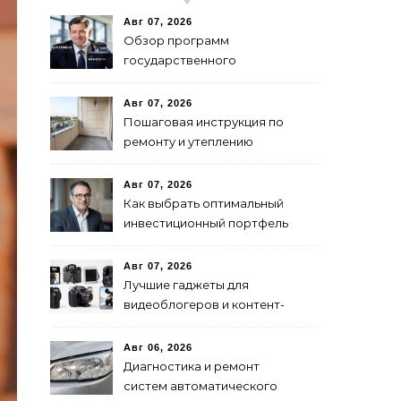
Авг 07, 2026
Обзор программ
государственного
финансирования и
поддержки бизнеса в
Авг 07, 2026
России
Пошаговая инструкция по
ремонту и утеплению
балконов своими руками
Авг 07, 2026
Как выбрать оптимальный
инвестиционный портфель
для успеха
Авг 07, 2026
Лучшие гаджеты для
видеоблогеров и контент-
мейкеров в 2024 году
Авг 06, 2026
Диагностика и ремонт
систем автоматического