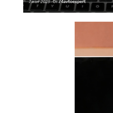
74avtoexpert
7 мая 2025
- От