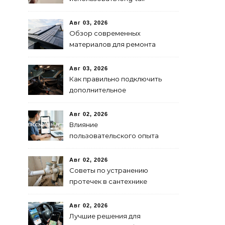
ключевые слова в 2024
году для продвижения
Авг 03, 2026
сайта
Обзор современных
материалов для ремонта
кровли
Авг 03, 2026
Как правильно подключить
дополнительное
освещение в авто:
пошаговая инструкция
Авг 02, 2026
Влияние
пользовательского опыта
на SEO: последние
исследования
Авг 02, 2026
Советы по устранению
протечек в сантехнике
Авг 02, 2026
Лучшие решения для