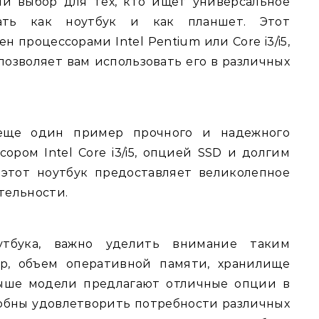
ый выбор для тех, кто ищет универсальное
тать как ноутбук и как планшет. Этот
 процессорами Intel Pentium или Core i3/i5,
позволяет вам использовать его в различных
о еще один пример прочного и надежного
ором Intel Core i3/i5, опцией SSD и долгим
этот ноутбук предоставляет великолепное
тельности.
тбука, важно уделить внимание таким
ор, объем оперативной памяти, хранилище
выше модели предлагают отличные опции в
обны удовлетворить потребности различных