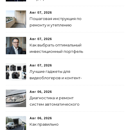
финансирования и
поддержки бизнеса в
Авг 07, 2026
России
Пошаговая инструкция по
ремонту и утеплению
балконов своими руками
Авг 07, 2026
Как выбрать оптимальный
инвестиционный портфель
для успеха
Авг 07, 2026
Лучшие гаджеты для
видеоблогеров и контент-
мейкеров в 2024 году
Авг 06, 2026
Диагностика и ремонт
систем автоматического
переключения фар:
советы и рекомендации
Авг 06, 2026
Как правильно