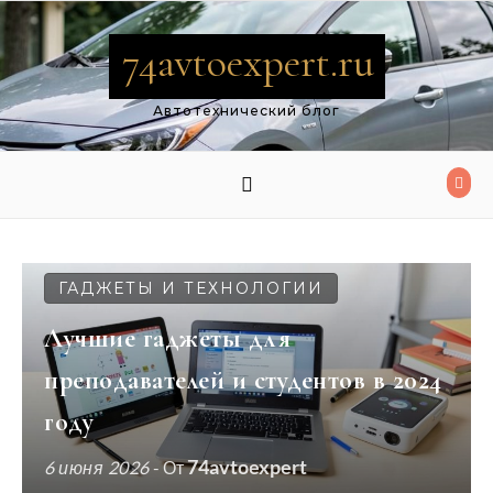
Перейти к содержимому
74avtoexpert.ru
Автотехнический блог
ГАДЖЕТЫ И ТЕХНОЛОГИИ
Лучшие гаджеты для
преподавателей и студентов в 2024
году
74avtoexpert
6 июня 2026
- От