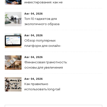
инвестирования: как не
паниковать при падениях
рынка
Авг 04, 2026
Топ-10 гаджетов для
экологичного образа
жизни в 2024 году
Авг 04, 2026
Обзор популярных
платформ для онлайн-
инвестиций в 2024 году
Авг 04, 2026
Финансовая грамотность:
основы для увеличения
капитала
Авг 04, 2026
Как правильно
использовать long-tail
ключевые слова в 2024
году для продвижения
сайта