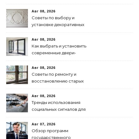
водителей
Авг 08, 2026
Советы по выбору и
установке декоративных
панелей для интерьера
Авг 08, 2026
Как выбрать и установить
современные двери-
гармошки: советы и
рекомендации
Авг 08, 2026
Советы по ремонту и
восстановлению старых
деревянных окон
Авг 08, 2026
Тренды использования
социальных сигналов для
SEO в 2024 году
Авг 07, 2026
Обзор программ
государственного