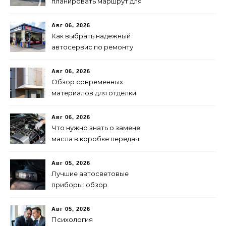
планировать маршрут для
быстрой доставки: советы
и методы
Авг 06, 2026
Как выбрать надежный
автосервис по ремонту
запчастей: советы и
рекомендации
Авг 06, 2026
Обзор современных
материалов для отделки
фасадов: выбор лучшего
решения
Авг 06, 2026
Что нужно знать о замене
масла в коробке передач
Авг 05, 2026
Лучшие автосветовые
приборы: обзор
современных решений для
безопасной езды
Авг 05, 2026
Психология