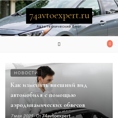
Перейти к содержимому
74avtoexpert.ru
Автотехнический блог
НОВОСТИ
Как изменить внешний вид
автомобиля с помощью
аэродинамических обвесов
74avtoexpert
7 мая 2025
- От