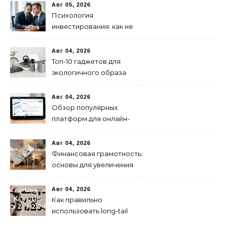
безопасной езды
Авг 05, 2026
Психология
инвестирования: как не
паниковать при падениях
рынка
Авг 04, 2026
Топ-10 гаджетов для
экологичного образа
жизни в 2024 году
Авг 04, 2026
Обзор популярных
платформ для онлайн-
инвестиций в 2024 году
Авг 04, 2026
Финансовая грамотность:
основы для увеличения
капитала
Авг 04, 2026
Как правильно
использовать long-tail
ключевые слова в 2024