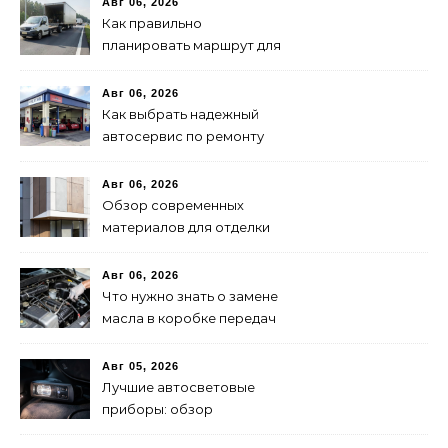
Авг 06, 2026
Как правильно
планировать маршрут для
быстрой доставки: советы
и методы
Авг 06, 2026
Как выбрать надежный
автосервис по ремонту
запчастей: советы и
рекомендации
Авг 06, 2026
Обзор современных
материалов для отделки
фасадов: выбор лучшего
решения
Авг 06, 2026
Что нужно знать о замене
масла в коробке передач
Авг 05, 2026
Лучшие автосветовые
приборы: обзор
современных решений для