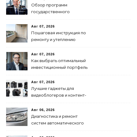
Обзор программ
государственного
финансирования и
поддержки бизнеса в
Авг 07, 2026
России
Пошаговая инструкция по
ремонту и утеплению
балконов своими руками
Авг 07, 2026
Как выбрать оптимальный
инвестиционный портфель
для успеха
Авг 07, 2026
Лучшие гаджеты для
видеоблогеров и контент-
мейкеров в 2024 году
Авг 06, 2026
Диагностика и ремонт
систем автоматического
переключения фар:
советы и рекомендации