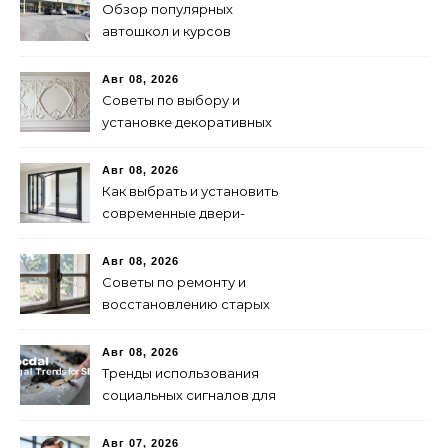
Обзор популярных
автошкол и курсов
водителей
Авг 08, 2026
Советы по выбору и
установке декоративных
панелей для интерьера
Авг 08, 2026
Как выбрать и установить
современные двери-
гармошки: советы и
рекомендации
Авг 08, 2026
Советы по ремонту и
восстановлению старых
деревянных окон
Авг 08, 2026
Тренды использования
социальных сигналов для
SEO в 2024 году
Авг 07, 2026