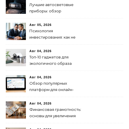
Лучшие автосветовые
приборы: обзор
современных решений для
безопасной езды
Авг 05, 2026
Психология
инвестирования: как не
паниковать при падениях
рынка
Авг 04, 2026
Топ-10 гаджетов для
экологичного образа
жизни в 2024 году
Авг 04, 2026
Обзор популярных
платформ для онлайн-
инвестиций в 2024 году
Авг 04, 2026
Финансовая грамотность:
основы для увеличения
капитала