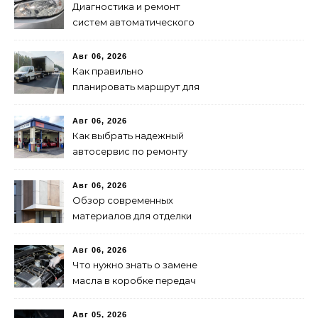
Диагностика и ремонт
систем автоматического
переключения фар:
советы и рекомендации
Авг 06, 2026
Как правильно
планировать маршрут для
быстрой доставки: советы
и методы
Авг 06, 2026
Как выбрать надежный
автосервис по ремонту
запчастей: советы и
рекомендации
Авг 06, 2026
Обзор современных
материалов для отделки
фасадов: выбор лучшего
решения
Авг 06, 2026
Что нужно знать о замене
масла в коробке передач
Авг 05, 2026