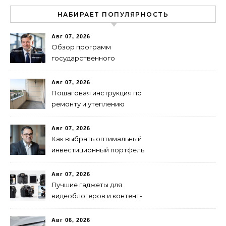
НАБИРАЕТ ПОПУЛЯРНОСТЬ
Авг 07, 2026
Обзор программ
государственного
финансирования и
поддержки бизнеса в
Авг 07, 2026
России
Пошаговая инструкция по
ремонту и утеплению
балконов своими руками
Авг 07, 2026
Как выбрать оптимальный
инвестиционный портфель
для успеха
Авг 07, 2026
Лучшие гаджеты для
видеоблогеров и контент-
мейкеров в 2024 году
Авг 06, 2026