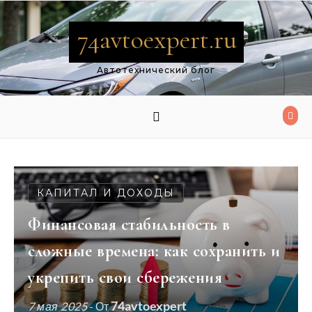
Перейти к содержимому
74avtoexpert.ru
Автотехнический блог
КАПИТАЛ И ДОХОДЫ
Финансовая стабильность в
сложные времена: как сохранить и
укрепить свои сбережения
74avtoexpert
7 мая 2025
- От