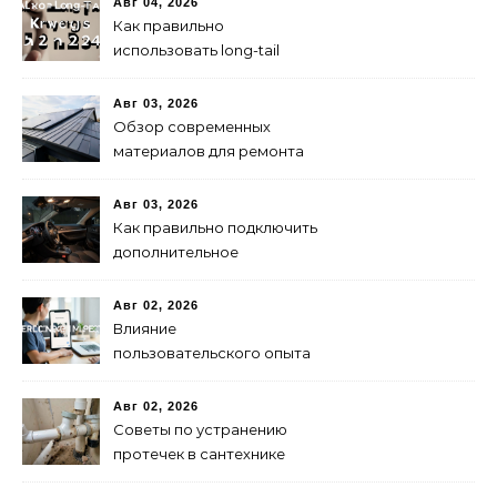
Авг 04, 2026
Как правильно
использовать long-tail
ключевые слова в 2024
году для продвижения
Авг 03, 2026
сайта
Обзор современных
материалов для ремонта
кровли
Авг 03, 2026
Как правильно подключить
дополнительное
освещение в авто:
пошаговая инструкция
Авг 02, 2026
Влияние
пользовательского опыта
на SEO: последние
исследования
Авг 02, 2026
Советы по устранению
протечек в сантехнике