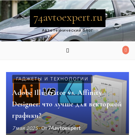
Перейти к содержимому
74avtoexpert.ru
Автотехнический блог
ГАДЖЕТЫ И ТЕХНОЛОГИИ
Adobe Illustrator vs. Affinity
Designer: что лучше для векторной
графики?
74avtoexpert
7 мая 2025
- От