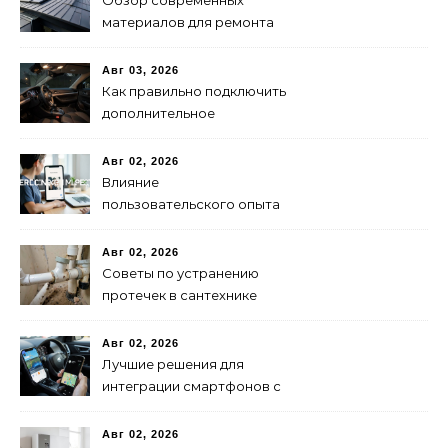
Обзор современных
материалов для ремонта
кровли
Авг 03, 2026
Как правильно подключить
дополнительное
освещение в авто:
пошаговая инструкция
Авг 02, 2026
Влияние
пользовательского опыта
на SEO: последние
исследования
Авг 02, 2026
Советы по устранению
протечек в сантехнике
Авг 02, 2026
Лучшие решения для
интеграции смартфонов с
автоэлектроникой 2024
Авг 02, 2026