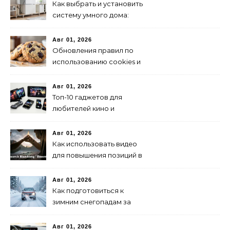
Как выбрать и установить
систему умного дома:
пошаговая инструкция
Авг 01, 2026
Обновления правил по
использованию cookies и
их влияние на SEO
Авг 01, 2026
Топ-10 гаджетов для
любителей кино и
сериалов в 2024 году
Авг 01, 2026
Как использовать видео
для повышения позиций в
поиске
Авг 01, 2026
Как подготовиться к
зимним снегопадам за
рулем: советы и
рекомендации
Авг 01, 2026