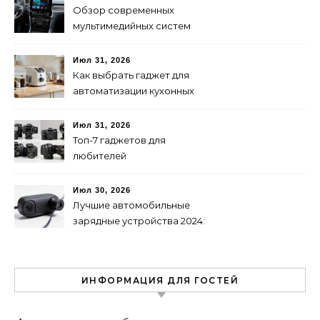
Обзор современных
мультимедийных систем
для авто: выбор и
преимущества
Июл 31, 2026
Как выбрать гаджет для
автоматизации кухонных
процессов: советы и
рекомендации
Июл 31, 2026
Топ-7 гаджетов для
любителей
фотографировать в 2024
году
Июл 30, 2026
Лучшие автомобильные
зарядные устройства 2024:
обзор топ-выборов
ИНФОРМАЦИЯ ДЛЯ ГОСТЕЙ