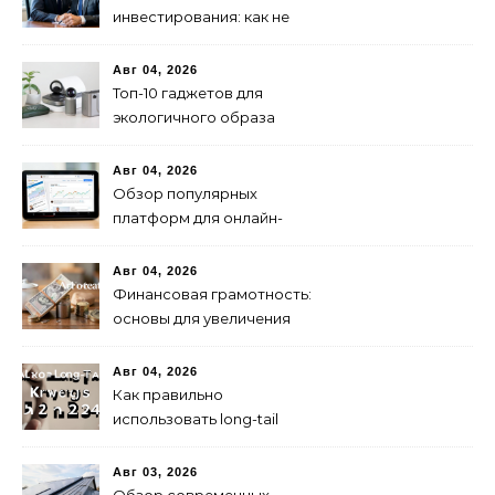
инвестирования: как не
паниковать при падениях
рынка
Авг 04, 2026
Топ-10 гаджетов для
экологичного образа
жизни в 2024 году
Авг 04, 2026
Обзор популярных
платформ для онлайн-
инвестиций в 2024 году
Авг 04, 2026
Финансовая грамотность:
основы для увеличения
капитала
Авг 04, 2026
Как правильно
использовать long-tail
ключевые слова в 2024
году для продвижения
Авг 03, 2026
сайта