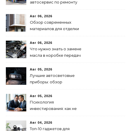
автосервис по ремонту
запчастей: советы и
рекомендации
Авг 06, 2026
Обзор современных
материалов для отделки
фасадов: выбор лучшего
решения
Авг 06, 2026
Что нужно знать о замене
масла в коробке передач
Авг 05, 2026
Лучшие автосветовые
приборы: обзор
современных решений для
безопасной езды
Авг 05, 2026
Психология
инвестирования: как не
паниковать при падениях
рынка
Авг 04, 2026
Топ-10 гаджетов для