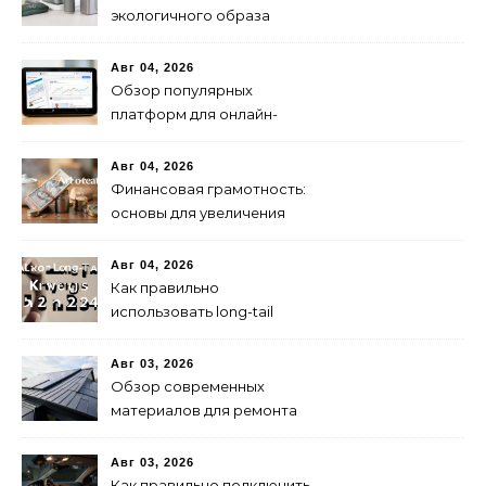
экологичного образа
жизни в 2024 году
Авг 04, 2026
Обзор популярных
платформ для онлайн-
инвестиций в 2024 году
Авг 04, 2026
Финансовая грамотность:
основы для увеличения
капитала
Авг 04, 2026
Как правильно
использовать long-tail
ключевые слова в 2024
году для продвижения
Авг 03, 2026
сайта
Обзор современных
материалов для ремонта
кровли
Авг 03, 2026
Как правильно подключить