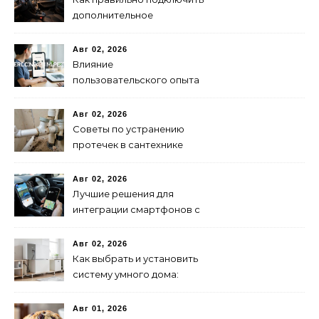
дополнительное
освещение в авто:
пошаговая инструкция
Авг 02, 2026
Влияние
пользовательского опыта
на SEO: последние
исследования
Авг 02, 2026
Советы по устранению
протечек в сантехнике
Авг 02, 2026
Лучшие решения для
интеграции смартфонов с
автоэлектроникой 2024
Авг 02, 2026
Как выбрать и установить
систему умного дома:
пошаговая инструкция
Авг 01, 2026